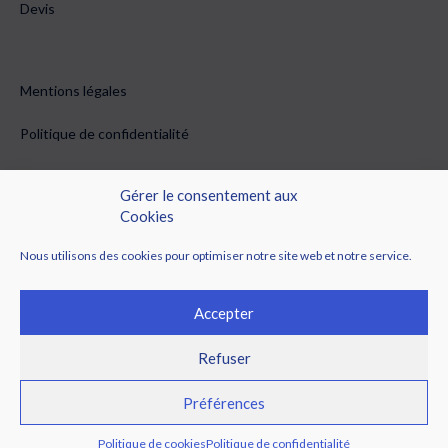
Devis
Mentions légales
Politique de confidentialité
Conditions générales de vente
Gérer le consentement aux
Cookies
Politique de cookies (EU)
Nous utilisons des cookies pour optimiser notre site web et notre service.
Accepter
Refuser
© 2026 Rabian Metallerie. Tous droits réservés. Une création
Préférences
Wazacom.
Politique de cookies
Politique de confidentialité