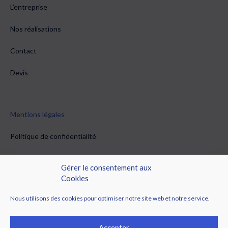
L’entreprise
Nos réalisations
Contact
Devis
Mentions légales
Politique de confidentialité
Conditions générales de vente
Gérer le consentement aux
Cookies
Politique de cookies (EU)
Nous utilisons des cookies pour optimiser notre site web et notre service.
Accepter