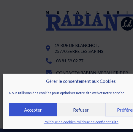
19 RUE DE BLANCHOT,
25770 SERRE LES SAPINS
03 81 59 02 77
CONTACT@RABIAN-METALLERIE.FR
Gérer le consentement aux Cookies
LUNDI : DE 08H00 À 12H00 ET DE 13H3
17H00
Nous utilisons des cookies pour optimiser notre site web et notre service.
DU MARDI AU JEUDI : DE 07H30 À 12H0
ET DE 13H30 À 17H00
VENDREDI : DE 07H30 À 12H00 ET DE
Accepter
Refuser
Préfére
13H30 À 16H30
Politique de cookies
Politique de confidentialité