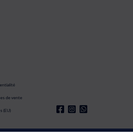
entialité
les de vente
s (EU)