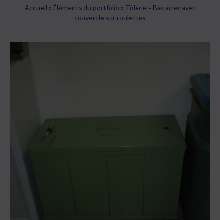
Accueil
»
Éléments du portfolio
»
Tôlerie
»
Bac acier avec
couvercle sur roulettes