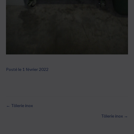
Posté le 1 février 2022
← Tôlerie inox
Posts
Tôlerie inox →
navigation