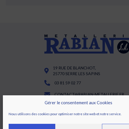
navigation
19 RUE DE BLANCHOT,
25770 SERRE LES SAPINS
03 81 59 02 77
CONTACT@RABIAN-METALLERIE.FR
Gérer le consentement aux Cookies
LUNDI : DE 08H00 À 12H00 ET DE 13H3
17H00
Nous utilisons des cookies pour optimiser notre site web et notre service.
DU MARDI AU JEUDI : DE 07H30 À 12H0
ET DE 13H30 À 17H00
VENDREDI : DE 07H30 À 12H00 ET DE