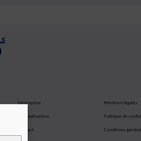
L’entreprise
Mentions légales
0 À
Nos réalisations
Politique de confid
0
Contact
Conditions généra