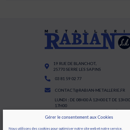
19 RUE DE BLANCHOT,
25770 SERRE LES SAPINS
03 81 59 02 77
CONTACT@RABIAN-METALLERIE.FR
LUNDI : DE 08H00 À 12H00 ET DE 13H3
17H00
DU MARDI AU JEUDI : DE 07H30 À 12H0
Gérer le consentement aux Cookies
ET DE 13H30 À 17H00
VENDREDI : DE 07H30 À 12H00 ET DE
13H30 À 16H30
Nous utilisons des cookies pour optimiser notre site web et notre service.