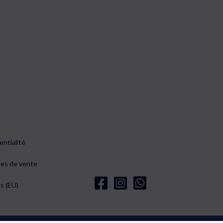
entialité
les de vente
s (EU)