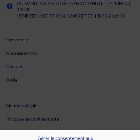
DU MARDI AU JEUDI : DE 07H30 À 12H00 ET DE 13H30 À
17H00
VENDREDI : DE 07H30 À 12H00 ET DE 13H30 À 16H30
L’entreprise
Nos réalisations
Contact
Devis
Mentions légales
Politique de confidentialité
Conditions générales de vente
Gérer le consentement aux