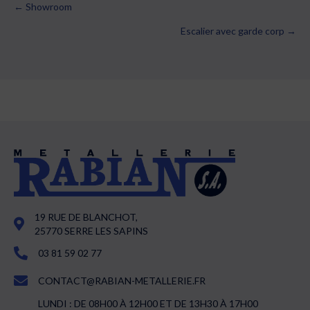
← Showroom
Posts
Escalier avec garde corp →
navigation
19 RUE DE BLANCHOT,
25770 SERRE LES SAPINS
03 81 59 02 77
CONTACT@RABIAN-METALLERIE.FR
LUNDI : DE 08H00 À 12H00 ET DE 13H30 À 17H00