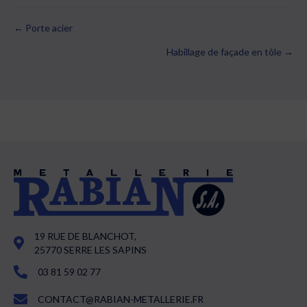
← Porte acier
Posts
Habillage de façade en tôle →
navigation
19 RUE DE BLANCHOT,
25770 SERRE LES SAPINS
03 81 59 02 77
CONTACT@RABIAN-METALLERIE.FR